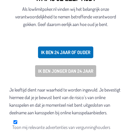
het nemen van risico’s en het verdienen van geld. In werkelijkheid is
Als lowlimitpoker.nl vinden wij het belangrijk onze
het ontwikkelen van je spel de enige manier om een substantiële
verantwoordelijkheid te nemen betreffende verantwoord
hoeveelheid geld te verdienen met poker.
gokken. Geef daarom eerlijk aan hoe oud je bent.
Mijn advies aan beginnende spelers die hun bankroll al eens verspeeld
hebben is: laat de gedachte dat je snel geld kunt verdienen met poker
los.
IK BEN 24 JAAR OF OUDER
Besteed het grootste deel van je pokertijd aan het ontwikkelen van je
IK BEN JONGER DAN 24 JAAR
spel. Speel alleen op de limiet die je nog kunt verslaan,
hoe laag die
limiet ook is!
Als je je weet te ontwikkelen tot een winnende speler
op de $0.01-0.02 limiet dan kun je je langzaam maar zeker omhoog
Je leeftijd dient naar waarheid te worden ingevuld. Je bevestigt
werken, waarbij je altijd een flink deel van je pokertijd reserveert voor
hiermee dat je je bewust bent van de risico’s van online
het ontwikkelen van je spel. Als dit je benadering is van het spel dan
kansspelen en dat je momenteel niet bent uitgesloten van
zul je veel meer succes hebben dan de spelers die blijven hangen in de
deelname aan kansspelen bij online kansspelaanbieders.
gedachte dat het makkelijk is om geld te verdienen met poker en die
zich blijven richten op het maken van ‘een grote klapper’ in de
Toon mij relevante advertenties van vergunninghouders