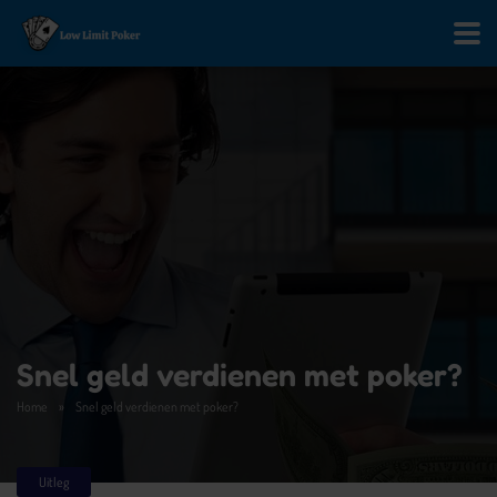
Snel geld verdienen met poker?
Home
»
Snel geld verdienen met poker?
Uitleg