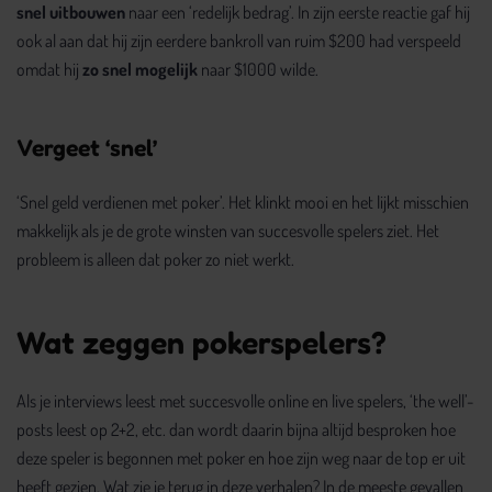
snel uitbouwen
naar een ‘redelijk bedrag’. In zijn eerste reactie gaf hij
ook al aan dat hij zijn eerdere bankroll van ruim $200 had verspeeld
omdat hij
zo snel mogelijk
naar $1000 wilde.
Vergeet ‘snel’
‘Snel geld verdienen met poker’. Het klinkt mooi en het lijkt misschien
makkelijk als je de grote winsten van succesvolle spelers ziet. Het
probleem is alleen dat poker zo niet werkt.
Wat zeggen pokerspelers?
Als je interviews leest met succesvolle online en live spelers, ‘the well’-
posts leest op 2+2, etc. dan wordt daarin bijna altijd besproken hoe
deze speler is begonnen met poker en hoe zijn weg naar de top er uit
heeft gezien. Wat zie je terug in deze verhalen? In de meeste gevallen