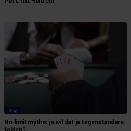
Pot Limit Hold’em
Uitleg
No-limit mythe: je wil dat je tegenstanders
folden?