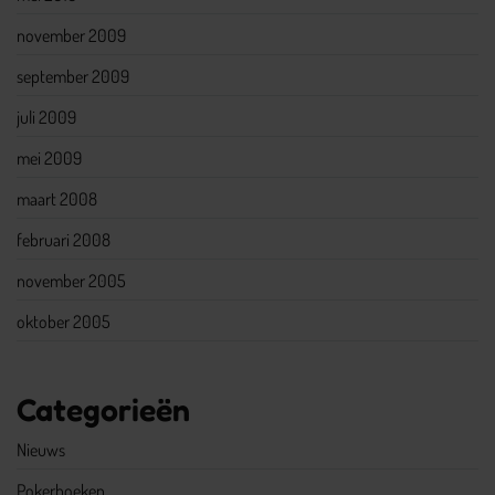
november 2009
september 2009
juli 2009
mei 2009
maart 2008
februari 2008
november 2005
oktober 2005
Categorieën
Nieuws
Pokerboeken