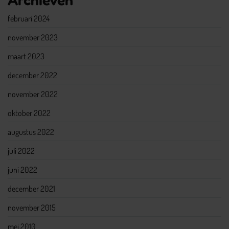
februari 2024
november 2023
maart 2023
december 2022
november 2022
oktober 2022
augustus 2022
juli 2022
juni 2022
december 2021
november 2015
mei 2010