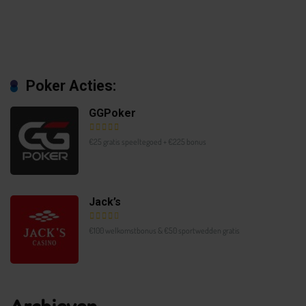
Poker Acties:
GGPoker
€25 gratis speeltegoed + €225 bonus
Jack’s
€100 welkomstbonus & €50 sportwedden gratis
Archieven