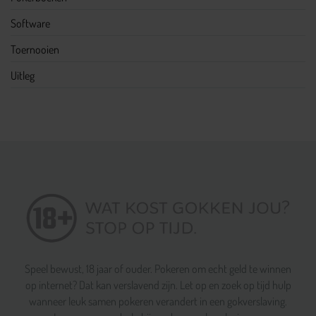
Software
Toernooien
Uitleg
Speel bewust, 18 jaar of ouder. Pokeren om echt geld te winnen
op internet? Dat kan verslavend zijn. Let op en zoek op tijd hulp
wanneer leuk samen pokeren verandert in een gokverslaving.