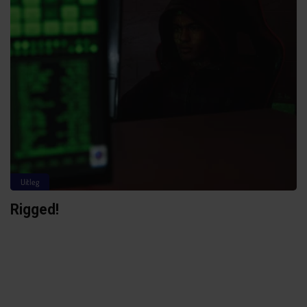
Uitleg
Rigged!