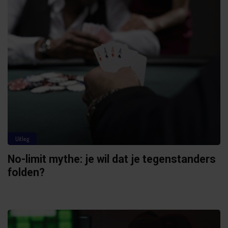
Uitleg
No-limit mythe: je wil dat je tegenstanders
folden?