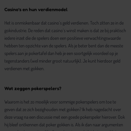
Casino’s en hun verdienmodel
Het is onmiskenbaar dat casino’s geld verdienen. Toch zitten ze in de
gokindustrie. De reden dat casino’s winst maken is dat ze bij praktisch
iedere inzet die de spelers doen een positieve verwachtingswaarde
hebben ten opzichte van de spelers. Als je beter bent dan de meeste
spelers aan je pokertafel dan heb je een soortgelijk voordeel op je
tegenstanders (wel minder groot natuurlijk). Je kunt hierdoor geld
verdienen met gokken.
Wat zeggen pokerspelers?
Waarom is het zo moeilijk voor sommige pokerspelers om toe te
geven dat ze zich bezighouden met gokken? Ik heb nagedacht over
deze vraag na een discussie met een goede pokerspeler hierover. Ook
hij bleef ontkennen dat poker gokken is. Als ik dan naar argumenten