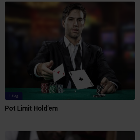
Uitleg
Pot Limit Hold’em