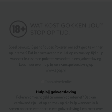
Speel bewust, 18 jaar of ouder. Pokeren om echt geld te winnen
op internet? Dat kan verslavend zijn. Let op en zoek op tijd hulp
wanneer leuk samen pokeren verandert in een gokverslaving.
Lees meer over hulp bij een kansspelverslaving op
www.agog.nl.
Toon advertenties
Hulp bij gokverslaving
Pokeren om echt geld te winnen op internet? Dat kan
verslavend zijn. Let op en zoek op tijd hulp wanneer leuk
samen pokeren verandert in een gokverslaving. Lees meer over