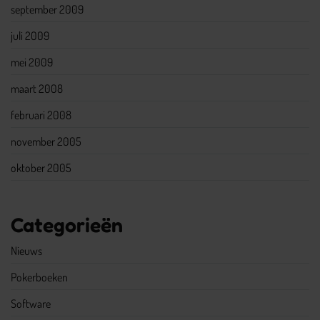
september 2009
juli 2009
mei 2009
maart 2008
februari 2008
november 2005
oktober 2005
Categorieën
Nieuws
Pokerboeken
Software