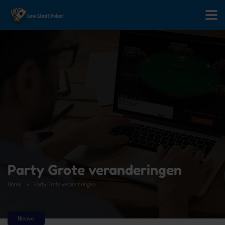
Party Grote veranderingen
Home
»
Party Grote veranderingen
Nieuws