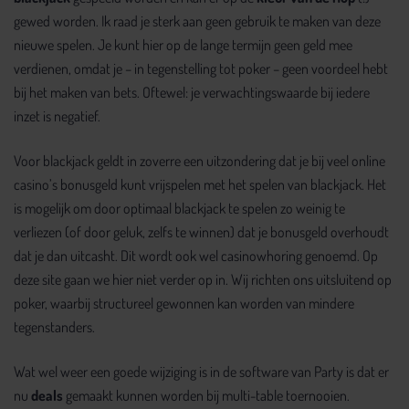
gewed worden. Ik raad je sterk aan geen gebruik te maken van deze
nieuwe spelen. Je kunt hier op de lange termijn geen geld mee
verdienen, omdat je – in tegenstelling tot poker – geen voordeel hebt
bij het maken van bets. Oftewel: je verwachtingswaarde bij iedere
inzet is negatief.
Voor blackjack geldt in zoverre een uitzondering dat je bij veel online
casino’s bonusgeld kunt vrijspelen met het spelen van blackjack. Het
is mogelijk om door optimaal blackjack te spelen zo weinig te
verliezen (of door geluk, zelfs te winnen) dat je bonusgeld overhoudt
dat je dan uitcasht. Dit wordt ook wel casinowhoring genoemd. Op
deze site gaan we hier niet verder op in. Wij richten ons uitsluitend op
poker, waarbij structureel gewonnen kan worden van mindere
tegenstanders.
Wat wel weer een goede wijziging is in de software van Party is dat er
nu
deals
gemaakt kunnen worden bij multi-table toernooien.