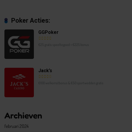
Poker Acties:
GGPoker
€25 gratis speeltegoed + €225 bonus
Jack’s
€100 welkomstbonus & €50 sportwedden gratis
Archieven
februari 2024