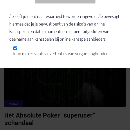
Je leeftijd dient naar waarheid te worden ingevuld. Je bevestigt
hiermee dat je je bewust bent van de risico’s van online
kansspelen en dat je momenteel niet bent uitgesloten van
deelname aan kansspelen bij online kansspelaanbieders.
Toon mij relevante advertenties van vergunninghouders
Nieuws
Het Absolute Poker “superuser”
schandaal