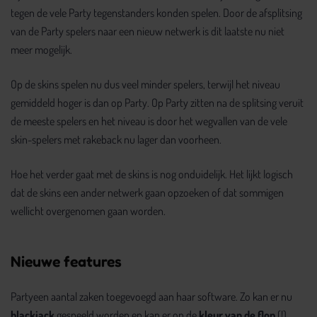
tegen de vele Party tegenstanders konden spelen. Door de afsplitsing
van de Party spelers naar een nieuw netwerk is dit laatste nu niet
meer mogelijk.
Op de skins spelen nu dus veel minder spelers, terwijl het niveau
gemiddeld hoger is dan op Party. Op Party zitten na de splitsing veruit
de meeste spelers en het niveau is door het wegvallen van de vele
skin-spelers met rakeback nu lager dan voorheen.
Hoe het verder gaat met de skins is nog onduidelijk. Het lijkt logisch
dat de skins een ander netwerk gaan opzoeken of dat sommigen
wellicht overgenomen gaan worden.
Nieuwe features
Partyeen aantal zaken toegevoegd aan haar software. Zo kan er nu
blackjack
gespeeld worden en kan er op de
kleur van de flop
(!)