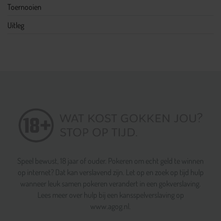
Toernooien
Uitleg
Speel bewust, 18 jaar of ouder. Pokeren om echt geld te winnen
op internet? Dat kan verslavend zijn. Let op en zoek op tijd hulp
wanneer leuk samen pokeren verandert in een gokverslaving.
Lees meer over hulp bij een kansspelverslaving op
www.agog.nl.