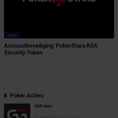
Nieuws
Accountbeveiliging: PokerStars RSA
Security Token
Poker Acties:
GGPoker
€25 gratis speeltegoed + €225 bonus