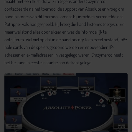
maakt met een flush draw. Zijn tegenstander Crazymarco
contacteerde na het toernooi de support van Absolute en vroeg om
hand histories van dit toernooi, omdat hij inmiddels vermoedde dat
Potripper vals had gespeeld. Hij kreeg die hand histories toegestuurd,
maar wel stond alles door elkaar en was de info moeilijk te
ontcijferen. Wel viel op dat in de hand history (een excel bestand)
alle
hole cards van de spelers getoond werden en er bovendien IP-
adressen en e-mailadressen in vastgelegd waren. Crazymarco heeft
het bestand in eerste instantie aan de kant gelegd.