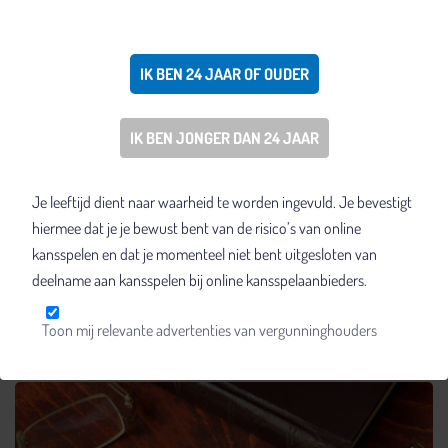
dat dit uitkomt. Spelers beschikken vaak over hand histories en
kunnen erg veel informatie achterhalen als ze samenwerken. Een
pokerroom kan zijn reputatie niet op het spel zetten, zoals Absolute
IK BEN 24 JAAR OF OUDER
gedaan heeft door de beveiliging niet op orde te hebben en door
domweg te blijven ontkennen. Absolute ondervindt nu wat de
IK BEN JONGER DAN 24 JAAR
gevolgen zijn. De zaak wordt al opgepikt door de Amerikaanse en
internationale pers en op internet heeft het ook al op de Digg.com
Je leeftijd dient naar waarheid te worden ingevuld. Je bevestigt
voorpagina gestaan. De vraag is nu wat de schade zal zijn voor
hiermee dat je je bewust bent van de risico’s van online
Absolute op de lange termijn.
kansspelen en dat je momenteel niet bent uitgesloten van
Dit artikel was oorspronkelijk Gepubliceerd op 19-10-2007
deelname aan kansspelen bij online kansspelaanbieders.
Toon mij relevante advertenties van vergunninghouders
Meer zoals dit