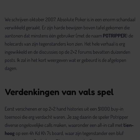
We schrijven oktober 2007. Absolute Poker is in een enorm schandaal
verwikkeld geraakt. Er zijn harde bewijzen boven tafel gekomen die
aantonen dat minstens één gebruiker (met de naam
POTRIPPER
) de
holecards van zijn tegenstanders kon zien. Het hele verhaal is erg
ingewikkeld en de discussies op de 2+2 forums bevatten duizenden
posts. Ik zal in het kort weergeven wat er gebeurd is de afgelopen
dagen.
Verdenkingen van vals spel
Eerst verschenen er op 2+2 hand histories uit een $1000 buy-in
toernooi die erg verdacht waren. Je zag daarin de speler Potripper
diverse ongelovelijke calls maken, waaronder een all-in call met
tien-
hoog
op een 4h Kd Kh 7s board, waar zijn tegenstander een bluf