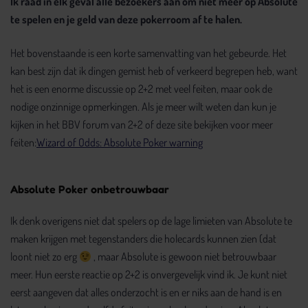
Ik raad in elk geval alle bezoekers aan om niet meer op Absolute
te spelen en je geld van deze pokerroom af te halen.
Het bovenstaande is een korte samenvatting van het gebeurde. Het
kan best zijn dat ik dingen gemist heb of verkeerd begrepen heb, want
het is een enorme discussie op 2+2 met veel feiten, maar ook de
nodige onzinnige opmerkingen. Als je meer wilt weten dan kun je
kijken in het BBV forum van 2+2 of deze site bekijken voor meer
feiten:
Wizard of Odds: Absolute Poker warning
Absolute Poker onbetrouwbaar
Ik denk overigens niet dat spelers op de lage limieten van Absolute te
maken krijgen met tegenstanders die holecards kunnen zien (dat
loont niet zo erg
, maar Absolute is gewoon niet betrouwbaar
meer. Hun eerste reactie op 2+2 is onvergevelijk vind ik. Je kunt niet
eerst aangeven dat alles onderzocht is en er niks aan de hand is en