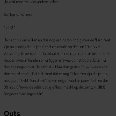
Je gaat mee met vier andere callers.
De flop komt met:
*volgt*
Je hebt nu vier ruiten en dus nog een ruiten nodig voor de flush. Wat
zijn nu je odds dat je je ruitenflush maakt op de turn? Dat is vrij
eenvoudig te berekenen. In totaal zijn er dertien ruiten in het spel. Je
hebt er twee in handen en er liggen er twee op het board. Er zijn er
dus nog negen over. Je hebt al vijf kaarten gezien (jouw twee en de
drie board cards). Dat betekent dat er nog 47 kaarten zijn die je nog
niet gezien hebt. Van die 47 maken negen kaarten jouw flush en dus
38 niet. Oftewel de odds dat jij je flush maakt op de turn zijn:
38:9
(ongeveer vier tegen één).
Outs