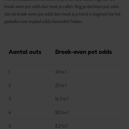
break-even pot odds dan moet je callen. Krijg je slechtere pot odds
dan de break-even pot odds dan moet je je hand in beginsel (zie het
gedeelte over implied odds hieronder) folden.
Aantal outs
Break-even pot odds
1
45 to 1
2
22 to 1
3
14.3 to 1
4
10.5 to 1
5
8.2 to 1