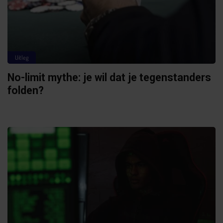
Uitleg
No-limit mythe: je wil dat je tegenstanders
folden?