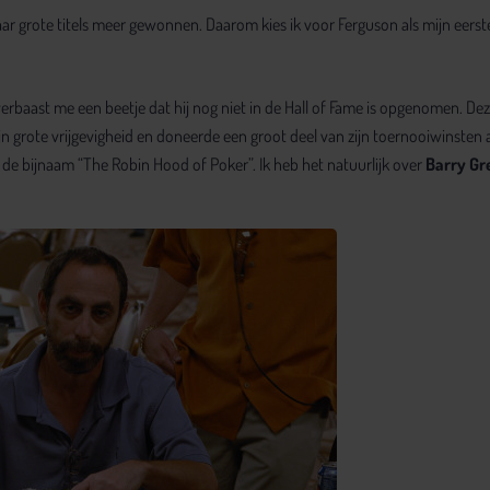
 paar grote titels meer gewonnen. Daarom kies ik voor Ferguson als mijn eerst
erbaast me een beetje dat hij nog niet in de Hall of Fame is opgenomen. Dez
jn grote vrijgevigheid en doneerde een groot deel van zijn toernooiwinsten
 de bijnaam “The Robin Hood of Poker”. Ik heb het natuurlijk over
Barry Gr