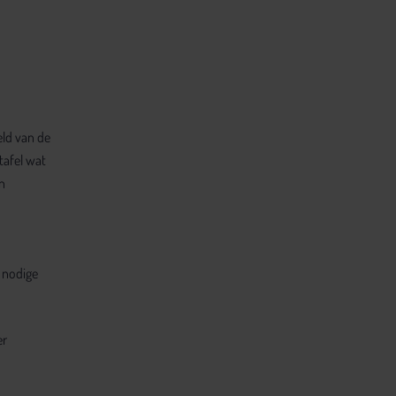
ld van de
tafel wat
n
e nodige
er