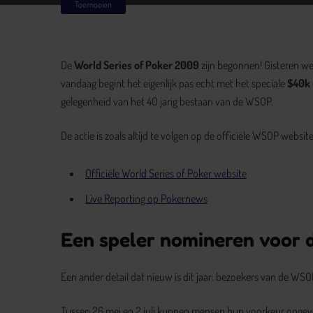
Toernooien
De
World Series of Poker 2009
zijn begonnen! Gisteren we
vandaag begint het eigenlijk pas echt met het speciale
$40k 
gelegenheid van het 40 jarig bestaan van de WSOP.
De actie is zoals altijd te volgen op de officiële WSOP websi
Officiële World Series of Poker website
Live Reporting op Pokernews
Een speler nomineren voor 
Een ander detail dat nieuw is dit jaar: bezoekers van de 
Tussen 26 mei en 2 juli kunnen mensen hun voorkeur opgeve