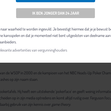
de populariteit van het poker onder vrouwen.
IK BEN JONGER DAN 24 JAAR
eerd en gerespecteerd en ze gedraagt zich altijd professioneel aan de taf
nt naar waarheid te worden ingevuld. Je bevestigt hiermee dat je je bewust 
WSOP met 8 bracelets en 53 cashes. Zijn eerste deelname aan de World Serie
line kansspelen en dat je momenteel niet bent uitgesloten van deelname aan
ter Johnny Chan, die al wel in de Hall of Fame opgenomen is. Het Main Event
aanbieders.
ft ook een World Poker Tour (WPT) titel op zijn naam staan.
elevante advertenties van vergunninghouders
h niet al te veel in de media. Hij is echter wel een top professional met een 
nt van de WSOP in 2000 en de kampioen van het NBC Heads-Up Poker Cham
cashes op zijn naam staan.
okertafels. Hij heeft een uitstekende ‘pokerface’ en geeft weinig informati
escheiden op in zijn media optredens en komt altijd rustig over. Ferguson focu
arbij gebruik van zijn kennis over
game theory
.