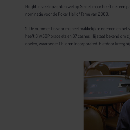
Hij lijkt in veel opzichten wel op Seidel, maar heeft net een
nominatie voor de Poker Hall of Fame van 2009.
1
· De nummer 1 is voor mij heel makkelijk te noemen en het v
heeft 3 WSOP bracelets en 37 cashes. Hij staat bekend om zi
doelen, waaronder Children Incorporated. Hierdoor kreeg hij