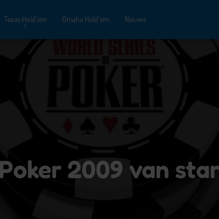
Texas Hold’em
Omaha Hold’em
Nieuws
 Poker 2009 van star