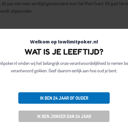
t dit jaar ook meer zendtijd gereserveerd voor het Main Event. Dit gaat ten 
 wordt uitgezonden.
olgen
Welkom op lowlimitpoker.nl
een groot aantal WSOP finale tafels volgen op een speciale afdeling van d
WAT IS JE LEEFTIJD?
mitpoker.nl vinden wij het belangrijk onze verantwoordelijkheid te nemen b
tgezonden, waaronder het $50k HORSE-event, de $10k PLO en de $10k Heads-
verantwoord gokken. Geef daarom eerlijk aan hoe oud je bent.
 de finale tafel van de $1000 No-Limit Hold’em (event 4) op 2 juni. Het voll
IK BEN 24 JAAR OF OUDER
de pokertafels – heeft de exclusieve live uitzendrechten voor Europa be
tis registratie van je e-mailadres nodig.
IK BEN JONGER DAN 24 JAAR
elaas dus niet te zien zijn op de PKR-site. Het Main Event van 2009 valt d
 het Main Event. Er is namelijk geen live uitzending. Het Main Event wordt