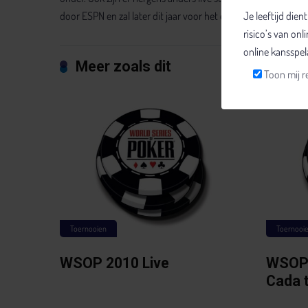
door ESPN en zal later dit jaar voor het eerst op deze Amerika
Je leeftijd die
risico’s van on
online kansspel
Meer zoals dit
Toon mij r
Toernooien
Toernooi
WSOP 2010 Live
WSOP f
Cada 