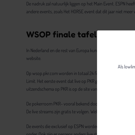
De nadruk zal natuurlijk liggen op het Main Event. ESPN heef
andere events, zoals Het HORSE event dat dit jaar niet meer
WSOP finale tafels online v
In Nederland en de rest van Europa kunnen pokerliefhebbers 
website.
Als lowli
Op wsop.pkr.com worden in totaal 24 finale tafels live ui
Limit. Het eerste event dat live op PKR gevolgd kan worden is
uitzendschema op PKR is op de site van PKR te vinden
De pokerroom PKR– vooral bekend door hun 3D weergave van 
De live streams zijn gratis te volgen. Wel is een eenmalige, gra
De events die exclusief op ESPN worden uitgezonden, zullen h
onder. Ook zijn er nergens anders live streams te vinden van