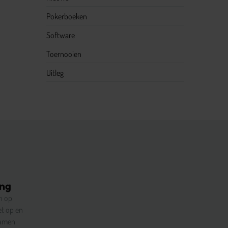
Pokerboeken
Software
Toernooien
Uitleg
ing
n op
et op en
samen