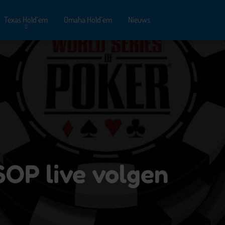
Texas Hold’em
Omaha Hold’em
Nieuws
SOP live volgen