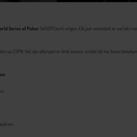
rld Series of Poker
(WSOP) kunt volgen. Elk jaar verandert er wel iets me
 op ESPN. Het zijn allemaal no-limit events, omdat dit het beste bekeke
den
:
em
Hold’em