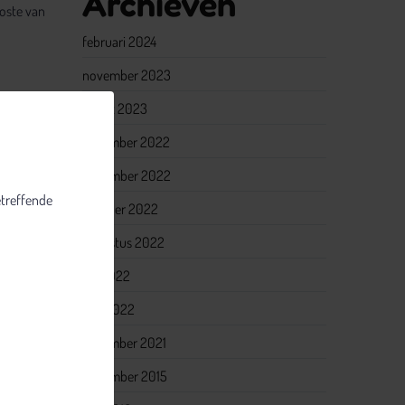
Archieven
koste van
februari 2024
november 2023
maart 2023
december 2022
e PKR-
november 2022
etreffende
oktober 2022
Up No-
augustus 2022
edige
juli 2022
juni 2022
machtigd.
december 2021
november 2015
aar ook
 opgenomen