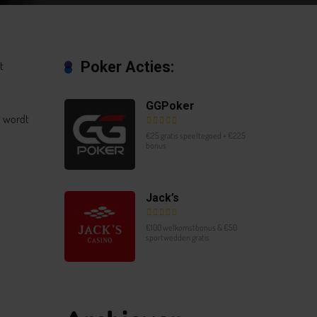
Poker Acties:
t
GGPoker
n wordt
€25 gratis speeltegoed + €225
bonus
Jack’s
€100 welkomstbonus & €50
sportwedden gratis