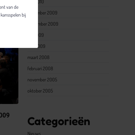
mei 2010
bent van de
november 2009
 kansspelen bij
september 2009
juli 2009
mei 2009
maart 2008
februari 2008
november 2005
oktober 2005
009
Categorieën
Nieuws