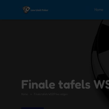
Home
Finale tafels W
Home
»
Finale tafels WSOP live volgen