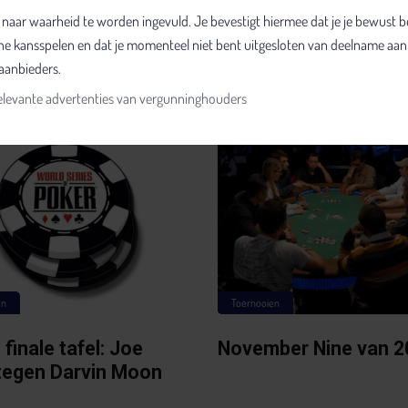
anse zender te zien zijn.
nt naar waarheid te worden ingevuld. Je bevestigt hiermee dat je je bewust 
line kansspelen en dat je momenteel niet bent uitgesloten van deelname aan
aanbieders.
elevante advertenties van vergunninghouders
en
Toernooien
inale tafel: Joe
November Nine van 2
tegen Darvin Moon